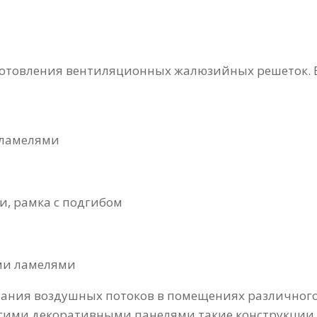
зготовления вентиляционных жалюзийных решеток.
 ламелями
, рамка с подгибом
ми ламелями
ния воздушных потоков в помещениях различного 
ругими декоративными панелями такие конструкци