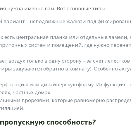
ия нужна именно вам. Вот основные типы:
ой вариант – неподвижные жалюзи под фиксированн
х есть центральная планка или отдельные ламели,
приточных систем и помещений, где нужно перенапр
ет воздух только в одну сторону – за счет лепестк
ртиры задуваются обратно в комнату). Особенно акт
рфорацию или дизайнерскую форму. Их функция – н
елях, частных домах.
альными прорезями, которые равномерно распредел
тиляцией.
 пропускную способность?