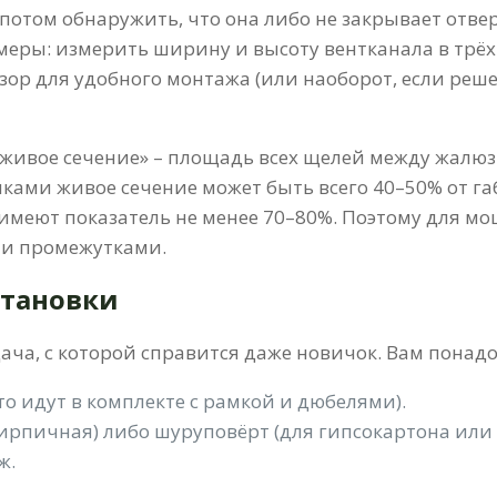
 потом обнаружить, что она либо не закрывает отве
еры: измерить ширину и высоту вентканала в трёх т
зор для удобного монтажа (или наоборот, если реш
«живое сечение» – площадь всех щелей между жалюз
ками живое сечение может быть всего 40–50% от габ
меют показатель не менее 70–80%. Поэтому для мо
ми промежутками.
становки
ча, с которой справится даже новичок. Вам понадо
то идут в комплекте с рамкой и дюбелями).
ирпичная) либо шуруповёрт (для гипсокартона или 
ж.