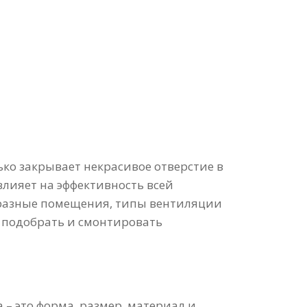
ько закрывает некрасивое отверстие в
влияет на эффективность всей
 разные помещения, типы вентиляции
о подобрать и смонтировать
– это форма, размер, материал и