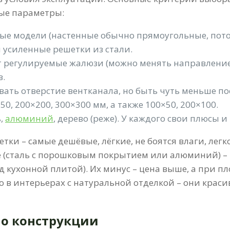
ые параметры:
азные модели (настенные обычно прямоугольные, по
 усиленные решетки из стали.
регулируемые жалюзи (можно менять направление п
в.
ать отверстие вентканала, но быть чуть меньше по
0, 200×200, 300×300 мм, а также 100×50, 200×100.
ь,
алюминий
, дерево (реже). У каждого свои плюсы и
и – самые дешёвые, лёгкие, не боятся влаги, легко
е (сталь с порошковым покрытием или алюминий) – 
 кухонной плитой). Их минус – цена выше, а при п
в интерьерах с натуральной отделкой – они краси
о конструкции