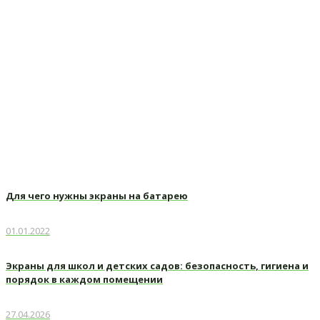
решётки
Главная
Полезные материалы
Полезные материалы
Какими могут быть вентиляционные решётки
Для чего нужны экраны на батарею
01.01.2022
Экраны для школ и детских садов: безопасность, гигиена и
порядок в каждом помещении
27.04.2026