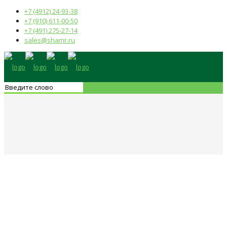
+7 (4912) 24-93-38
+7 (910) 611-00-50
+7 (491) 275-27-14
sales@shamr.ru
Какими могут быть
вентиляционные